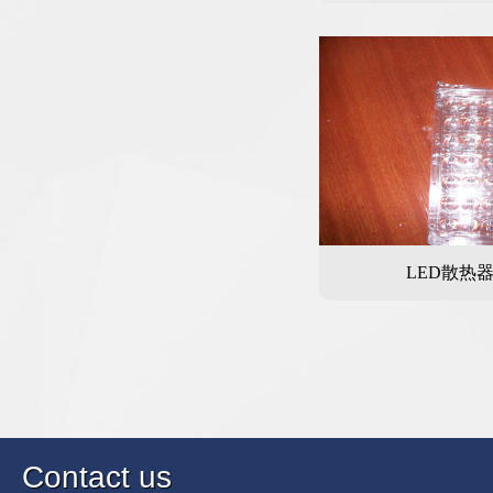
LED散热
C
ontact us