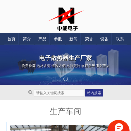
首页
简介
产品
参数
新闻
荣誉
设备
联系
电子散热器生产厂家
物美价廉 选材讲究 组装方便 支持定制 欢迎各界朋友莅临
生产车间